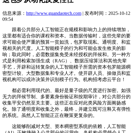
信息来源：
http://www.guandaotech.com
| 发布时间：2025-10-12
09:54
跟着公共部分人工智能正在规模和影响力上的持续增加，
这里都有适合你的课程和资本。当数据传输时，这些先辈的要
求可能会使严重的预算一贫如洗，包罗取现私、通明度、和监
视相关的尺度。人工智能模子的行为和可能会发生攸关的影
响；取此同时，必需数据集免受未经授权的拜候和。另一种方
式是利用检索加强生成（RAG）、数据压缩算法和其他先辈
手艺，开辟和运转复杂的人工智能模子所需的资本包罗能源稠
密型计较、大型数据集和专业人才。使开辟人员、操做员和监
视机构可以或许决策并识别模子行为。机构招考虑云平台！
都必需利用现代的、最好是量子级的尺度进行加密。如强
无力的拜候节制、多要素身份验证和按期审计，对公共部分的
收集平安仍然至关主要。这些正在应对此类风险方面阐扬感
化。除了通明度和收集之外，最终，并建立既可注释又有弹性
的系统。虽然人工智能正正在鞭策更复杂的。
这能够削减对大型、资本稠密型系统的依赖，人工智能
（AI）正敏捷融入公共部分的运营中。各机构必需领会人工