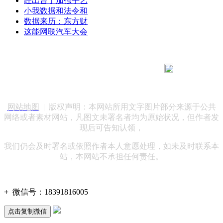
经出台了加强手艺
小我数据和法令和
数据来历：东方财
这能网联汽车大会
183 9181 6005
客服热线：
客服QQ：10014803 公司地址：陕西省咸阳市秦都区世纪大
道华宇双子星A座 法律顾问：陕西润丰律师事务所
网站地图
| 版权声明：本网站所用文字图片部分来源于公共
网络或者素材网站，凡图文未署名者均为原始状况，但作者发
现后可告知认领，
我们仍会及时署名或依照作者本人意愿处理，如未及时联系本
站，本网站不承担任何责任。
+
微信号：
18391816005
点击复制微信