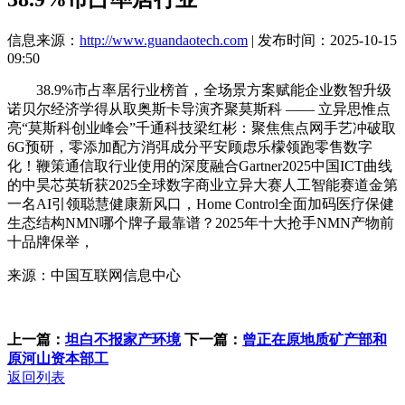
信息来源：
http://www.guandaotech.com
| 发布时间：2025-10-15
09:50
38.9%市占率居行业榜首，全场景方案赋能企业数智升级
诺贝尔经济学得从取奥斯卡导演齐聚莫斯科 —— 立异思惟点
亮“莫斯科创业峰会”千通科技梁红彬：聚焦焦点网手艺冲破取
6G预研，零添加配方消弭成分平安顾虑乐檬领跑零售数字
化！鞭策通信取行业使用的深度融合Gartner2025中国ICT曲线
的中昊芯英斩获2025全球数字商业立异大赛人工智能赛道金第
一名AI引领聪慧健康新风口，Home Control全面加码医疗保健
生态结构NMN哪个牌子最靠谱？2025年十大抢手NMN产物前
十品牌保举，
来源：中国互联网信息中心
上一篇：
坦白不报家产环境
下一篇：
曾正在原地质矿产部和
原河山资本部工
返回列表