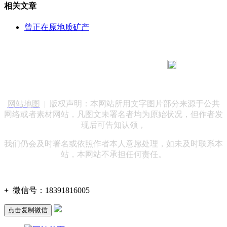
相关文章
曾正在原地质矿产
183 9181 6005
客服热线：
客服QQ：10014803 公司地址：陕西省咸阳市秦都区世纪大
道华宇双子星A座 法律顾问：陕西润丰律师事务所
网站地图
| 版权声明：本网站所用文字图片部分来源于公共
网络或者素材网站，凡图文未署名者均为原始状况，但作者发
现后可告知认领，
我们仍会及时署名或依照作者本人意愿处理，如未及时联系本
站，本网站不承担任何责任。
+
微信号：
18391816005
点击复制微信