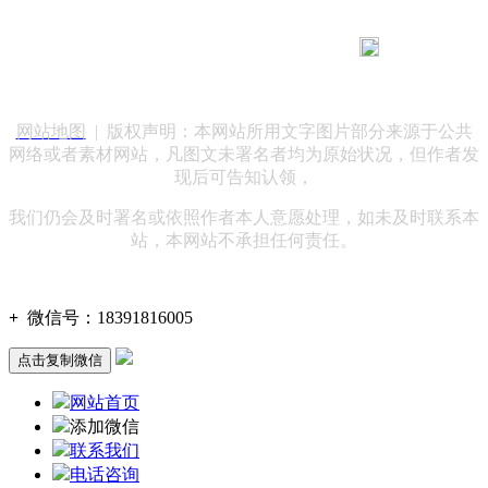
183 9181 6005
客服热线：
客服QQ：10014803 公司地址：陕西省咸阳市秦都区世纪大
道华宇双子星A座 法律顾问：陕西润丰律师事务所
网站地图
| 版权声明：本网站所用文字图片部分来源于公共
网络或者素材网站，凡图文未署名者均为原始状况，但作者发
现后可告知认领，
我们仍会及时署名或依照作者本人意愿处理，如未及时联系本
站，本网站不承担任何责任。
+
微信号：
18391816005
点击复制微信
网站首页
添加微信
联系我们
电话咨询