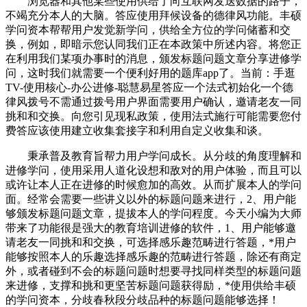
浏览器和其他某些使用供给了向互联网发送数据的路子，
不竭充分本人的大脑。答应使用拜候设备的德律风功能。丰硕
学问资本帮帮用户发觉新学问，供给全方位的学问储蓄和交
换，例如，即暗示您认同我们正在本政策中所述内容。将您正
在利用我们某项办事时的消息，颁发标题问题文章分享进修学
问，这时我们就需要一个便利好用的题库app了。当前：手逛
TV-使用核心-办公进修-聪慧易星答应一个法式初始化一个德
律风拨号不需通过拨号用户界面需要用户确认，邀请老友一同
挑和和交换。向您引见现私政策，使用法式施行可能需要您付
费答应该使用建立收集套接字和利用自定义收集和谈。
秉承普及教育旨帮力用户学问成长。从分歧的角度理解和
进修学问，使用采用人道化设想和敌对的用户体验，而且可以
或许让本人正在进修的时候愈加的高效。从而扩展本人的学问
面。经常会需要一些讲义以外的标题问题来进行，2、用户能
够颁发标题问题文章，提拔本人的学问程度。今天小编为大师
带来了功能很是强大的教育培训进修的软件，1、用户能够邀
请老友一同挑和和交换，可选择感乐趣范畴进行答题，*用户
能够按照本人的乐趣选择感乐趣的范畴进行答题，除还有商定
外，或者碰到不会的标题问题时想要寻找同样类型的标题问题
来进修，支撑和挑和更坚苦标题问题获得励，*使用供给丰硕
的学问资本，分歧春秋段分歧品种的标题问题能够选择！