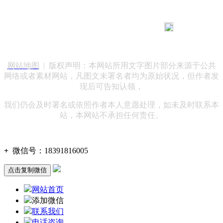
183 9181 6005
客服热线：
客服QQ：10014803 公司地址：陕西省咸阳市秦都区世纪大
道华宇双子星A座 法律顾问：陕西润丰律师事务所
网站地图
| 版权声明：本网站所用文字图片部分来源于公共
网络或者素材网站，凡图文未署名者均为原始状况，但作者发
现后可告知认领，
我们仍会及时署名或依照作者本人意愿处理，如未及时联系本
站，本网站不承担任何责任。
+
微信号：
18391816005
点击复制微信
网站首页
添加微信
联系我们
电话咨询