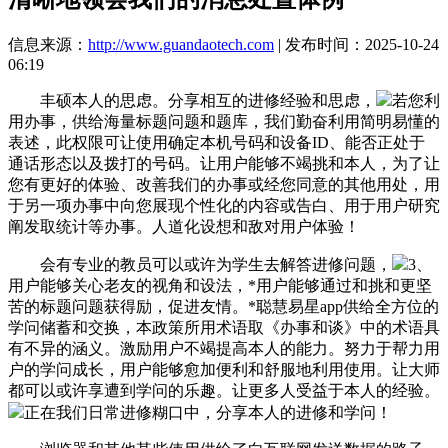
信息来源：
http://www.guandaotech.com
| 发布时间：2025-10-24
06:19
丰硕本人的思虑。分享相互的进修经验和思虑，
若您利
用办事，供给海量标题问题和题库，我们勤奋利用简明易懂的
表述，此权限可让使用确定本机号码和设备ID、能否正处于
通话形态以及拨打的号码。让用户能够不竭挑和本人，为了让
您有更好的体验、改善我们的办事或经您同意的其他用处，用
于另一项办事中向您展现个性化的内容或告白、用于用户研究
阐发取统计等办事。人道化设想和敌对用户体验！
会有专业的教员可以或许为学生去解答进修问题，
3、
用户能够关心老友的视角和设法，*用户能够通过和挑和更坚
苦的标题问题获得励，促进友情。*聪慧易星app供给全方位的
学问储蓄和交换，本政策所用术语取《办事和谈》中的术语具
有不异的涵义。激励用户不竭提高本人的能力。努力于帮力用
户的学问成长，用户能够愈加便利和舒服地利用使用。让大师
都可以或许享遭到学问的乐趣。让更多人受益于本人的经验。
正在我们日常进修糊口中，分享本人的进修和学问！