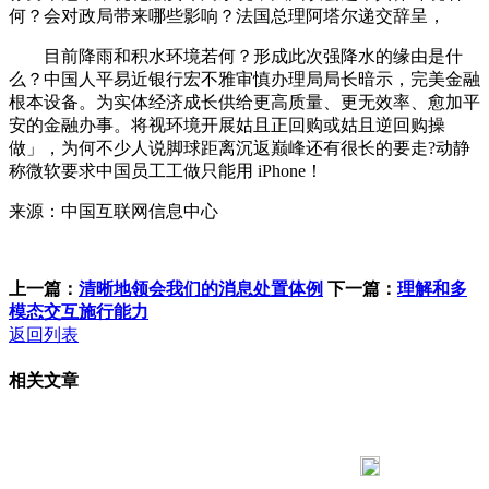
何？会对政局带来哪些影响？法国总理阿塔尔递交辞呈，
目前降雨和积水环境若何？形成此次强降水的缘由是什
么？中国人平易近银行宏不雅审慎办理局局长暗示，完美金融
根本设备。为实体经济成长供给更高质量、更无效率、愈加平
安的金融办事。将视环境开展姑且正回购或姑且逆回购操
做」，为何不少人说脚球距离沉返巅峰还有很长的要走?动静
称微软要求中国员工工做只能用 iPhone！
来源：中国互联网信息中心
上一篇：
清晰地领会我们的消息处置体例
下一篇：
理解和多
模态交互施行能力
返回列表
相关文章
183 9181 6005
客服热线：
客服QQ：10014803 公司地址：陕西省咸阳市秦都区世纪大