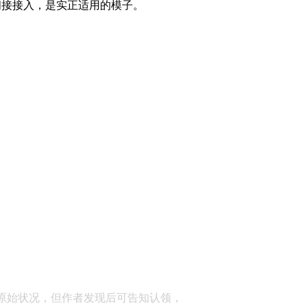
间接接入，是实正适用的模子。
顾问：陕西润丰律师事务所
原始状况，但作者发现后可告知认领，