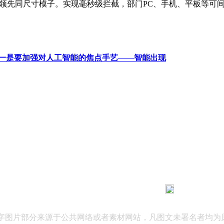
上领先同尺寸模子。实现毫秒级拦截，部门PC、手机、平板等可
一是要加强对人工智能的焦点手艺——智能出现
183 9181 6005
客服热线：
03 公司地址：陕西省咸阳市秦都区世纪大道华宇双子星A座 法律
文字图片部分来源于公共网络或者素材网站，凡图文未署名者均为