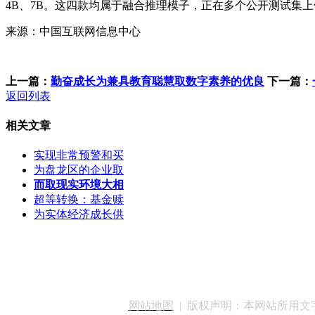
4B、7B。这四款均属于融合推理模子，正在多个公开测试集
来源：中国互联网信息中心
上一篇：
勤奋成长为兼具教育聪慧取数字素养的优良
下一篇：
返回列表
相关文章
实现非常预警和买
为盘龙区的企业取
而取现实环境大相
超等转换：基金赎
为实体经济成长供
客服QQ：100148
网站地图
| 版权声明：本网站所用