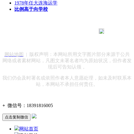
1978年任大连海运学
比例高于向学校
183 9181 6005
客服热线：
客服QQ：10014803 公司地址：陕西省咸阳市秦都区世纪大
道华宇双子星A座 法律顾问：陕西润丰律师事务所
网站地图
| 版权声明：本网站所用文字图片部分来源于公共
网络或者素材网站，凡图文未署名者均为原始状况，但作者发
现后可告知认领，
我们仍会及时署名或依照作者本人意愿处理，如未及时联系本
站，本网站不承担任何责任。
+
微信号：
18391816005
点击复制微信
网站首页