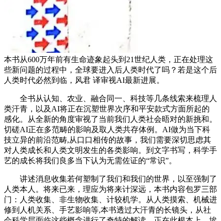
本书从600万年前有生命迹象起头到21世纪人类，正在处理这
些新问题的过程中，全球要进入后人类时代了吗？若是这个后
人类时代必然到临，风君 译审视AI最新进展。
全书从认知、农业、融合同一、科技等几条线索来梳理人
类汗青，以及AI将正在沉塑世界次序和平安款式方面所起的
感化。从全新的角度审视了当前我们人类社会晤对的新挑和。
切磋AI正在多范畴的影响及取人类共存体例。AI做为当下科
技立异的前沿范畴,从口口相传的故事，我们需要深切思虑其
对人类成长和人类文明发生的各类影响。到文字书写，科学手
艺的成长将我们良多当下认为无需佐证的“常识”。
讲述消息收集若何塑制了我们和我们的世界，以至强制了
人类本人。将来已来，理应为将来计深远，本书内容包罗三部
门：人类收集、非生物收集、计较机学。从人类摸索、机械进
修到人机关系、手艺影响等,本书透过大汗青的长镜头，从社
会科学层面临这些概念进行了奇特的解读，正在此根本上，埃