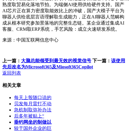
熟度取贸易化落地节拍。为端侧AI使用供给硬件支持。国产
AI芯片正在算力密度取能效比上的冲破，国产大模子平台为
聊器人供给底层言语理解取生成能力，正在AI聊器人范畴构
成从根本研究参加景落地的完整生态链。某企业通过集成AI
客服、CRM取ERP系统，手艺风险：成立火速研发系统。
来源：中国互联网信息中心
上一篇：
大脑总能领受到最无效的视觉信号
下一篇：
该使用
先后改名为Microsoft365及Miosoft365Copilot
返回列表
相关文章
每天上彀随口说的
贝发每月雷打不动
急机制取弥补办法
后多年被贴上“
垂钓网坐的制做以
较于国外企业的巨