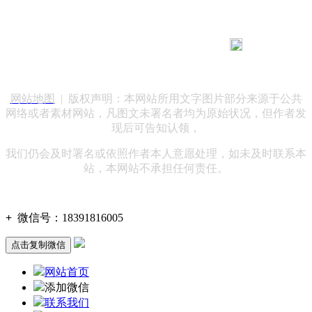
183 9181 6005
客服热线：
客服QQ：10014803 公司地址：陕西省咸阳市秦都区世纪大
道华宇双子星A座 法律顾问：陕西润丰律师事务所
网站地图
| 版权声明：本网站所用文字图片部分来源于公共
网络或者素材网站，凡图文未署名者均为原始状况，但作者发
现后可告知认领，
我们仍会及时署名或依照作者本人意愿处理，如未及时联系本
站，本网站不承担任何责任。
+
微信号：
18391816005
点击复制微信
网站首页
添加微信
联系我们