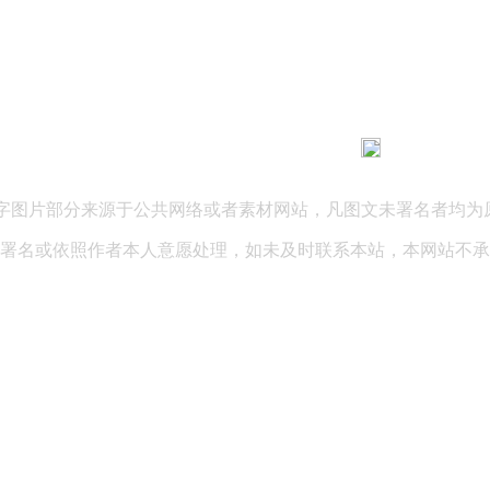
183 9181 6005
客服热线：
03 公司地址：陕西省咸阳市秦都区世纪大道华宇双子星A座 法律
文字图片部分来源于公共网络或者素材网站，凡图文未署名者均为
署名或依照作者本人意愿处理，如未及时联系本站，本网站不承