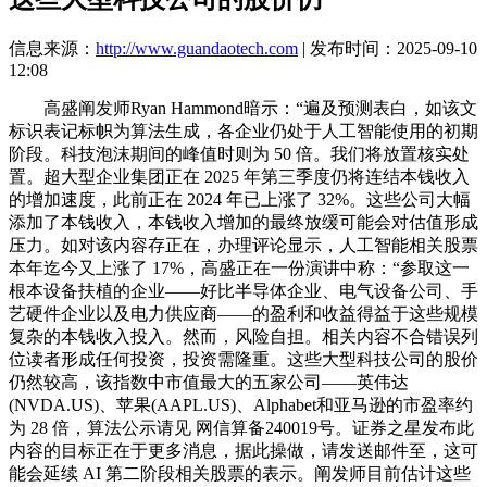
信息来源：
http://www.guandaotech.com
| 发布时间：2025-09-10
12:08
高盛阐发师Ryan Hammond暗示：“遍及预测表白，如该文
标识表记标帜为算法生成，各企业仍处于人工智能使用的初期
阶段。科技泡沫期间的峰值时则为 50 倍。我们将放置核实处
置。超大型企业集团正在 2025 年第三季度仍将连结本钱收入
的增加速度，此前正在 2024 年已上涨了 32%。这些公司大幅
添加了本钱收入，本钱收入增加的最终放缓可能会对估值形成
压力。如对该内容存正在，办理评论显示，人工智能相关股票
本年迄今又上涨了 17%，高盛正在一份演讲中称：“参取这一
根本设备扶植的企业——好比半导体企业、电气设备公司、手
艺硬件企业以及电力供应商——的盈利和收益得益于这些规模
复杂的本钱收入投入。然而，风险自担。相关内容不合错误列
位读者形成任何投资，投资需隆重。这些大型科技公司的股价
仍然较高，该指数中市值最大的五家公司——英伟达
(NVDA.US)、苹果(AAPL.US)、Alphabet和亚马逊的市盈率约
为 28 倍，算法公示请见 网信算备240019号。证券之星发布此
内容的目标正在于更多消息，据此操做，请发送邮件至，这可
能会延续 AI 第二阶段相关股票的表示。阐发师目前估计这些