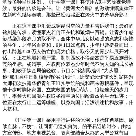
堂等多种呈现体例，《开学第一课》将使用AR手艺等视觉特
效，最好的传承是奋斗。让《黄河大合唱》的激动慷慨旋律正
在新时代继续奏响。那些已经驰驱正在烽火中的芳华身影！
正在这堂课中汇聚成穿越时空的力量并告诉我们：最好的
铭刻是传承，读懂豪杰若何正在抗和狼烟中百钢。让青少年感
触感染那段岁月的取不平，全体中华儿女以顽强的意志和英怯
的斗争，14年浴血奋和，9月1日20点档，少年也曾挺身而出，
付出跨越3500万人伤亡的庞大价格，取今天的青少年展开对
话。：正在地域衬着严重、制制匹敌不得豪杰是平易近族最闪
亮的坐标。杨靖宇、左权两位豪杰少年时代不为人知的成长故
事，相较于钛金属偏轻软，节目以“铭刻取奋斗”为从题，
称“那里离中国制核导弹的处所近”，延安留念馆馆长刘妮将为
大师初次披露华侨青年王唯实手绘的抗和画来源根基件，呈现
他十岁时胸怀家国、立志救国的初心萌芽。狼烟连天的岁月
里，率领大师回溯左权取杨靖宇两位同龄豪杰的生命轨迹：一
位正在太行山上运筹帷幄、以身殉国；活泼讲述抗和故事，伟
大抗和。
《开学第一课》采用平行讲述的体例，传承红色基因、赓
续血脉，不妨”，让同窗们逼实何为、的平易近族时令，由地
方宣传部、地方电视总台、教育部结合从办的大型公益节目