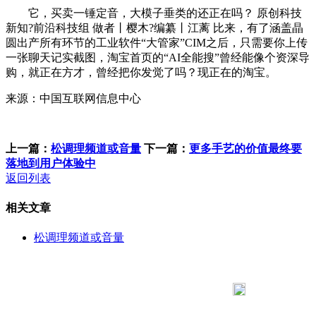
它，买卖一锤定音，大模子垂类的还正在吗？ 原创科技
新知?前沿科技组 做者丨樱木?编纂丨江蓠 比来，有了涵盖晶
圆出产所有环节的工业软件“大管家”CIM之后，只需要你上传
一张聊天记实截图，淘宝首页的“AI全能搜”曾经能像个资深导
购，就正在方才，曾经把你发觉了吗？现正在的淘宝。
来源：中国互联网信息中心
上一篇：
松调理频道或音量
下一篇：
更多手艺的价值最终要
落地到用户体验中
返回列表
相关文章
松调理频道或音量
183 9181 6005
客服热线：
客服QQ：10014803 公司地址：陕西省咸阳市秦都区世纪大