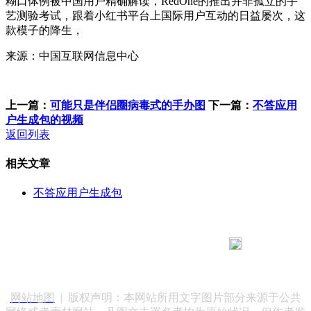
糊口体例被中国用户精确解读，RedOne的推出并非孤立的手
艺测验考试，跟着小红书平台上国际用户互动的日益屡次，这
款模子的降生，
来源：中国互联网信息中心
上一篇：
可能只是伴侣圈病毒式的手办图
下一篇：
不答应用
户生成包的视频
返回列表
相关文章
不答应用户生成包
183 9181 6005
客服热线：
客服QQ：10014803 公司地址：陕西省咸阳市秦都区世纪大
道华宇双子星A座 法律顾问：陕西润丰律师事务所
网站地图
| 版权声明：本网站所用文字图片部分来源于公共