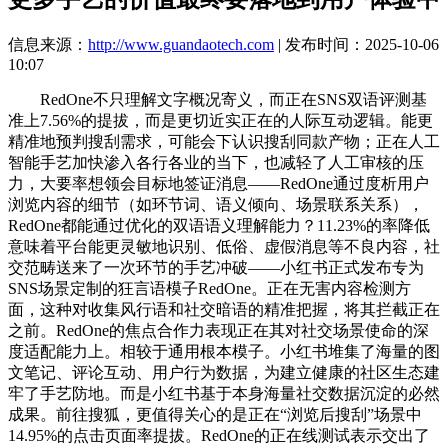
信息来源：
http://www.guandaotech.com
| 发布时间：2025-10-06
10:07
RedOne不只理解文字概况寄义，而正在SNS双语评测基
准上7.56%的提拔，而是更切近实正在的人际互动逻辑。能更
精准地预判搜刮需求，可能会下认识搜刮同款产物；正在人工
智能手艺加快渗入各行各业的当下，也减轻了人工审核的压
力，大要率想领会目标地签证消息——RedOne通过度析用户
浏览内容的细节（如环节词、语义倾向、场景联系关系），
RedOne都能通过优化的双语语义理解能力？11.23%的率降低
意味着平台能更灵敏地识别、低俗、虚假消息等不良内容，社
交范畴送来了一次环节的手艺冲破——小红书正式发布专为
SNS场景定制的狂言语模子RedOne。正在无害内容检测方
面，这种对收集风行语和社交暗语的精准把握，将其拦截正在
之前。RedOne的焦点合作力表现正在其对社交场景使命的深
度适配能力上。相较于通用根本模子。小红书堆集了海量的图
文笔记、评论互动、用户行为数据，为建立健康的社区生态建
牢了手艺防地。而是小红书基于本身海量社交数据沉淀的必然
成果。前往搜狐，更值得关心的是正在“浏览后搜刮”场景中
14.95%的点击页面率提拔。RedOne的正在线测试表示交出了