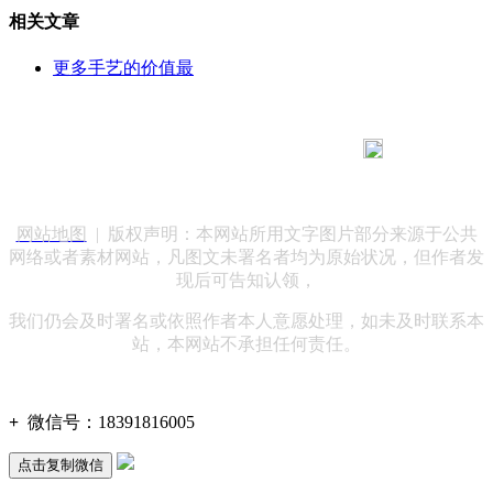
相关文章
更多手艺的价值最
183 9181 6005
客服热线：
客服QQ：10014803 公司地址：陕西省咸阳市秦都区世纪大
道华宇双子星A座 法律顾问：陕西润丰律师事务所
网站地图
| 版权声明：本网站所用文字图片部分来源于公共
网络或者素材网站，凡图文未署名者均为原始状况，但作者发
现后可告知认领，
我们仍会及时署名或依照作者本人意愿处理，如未及时联系本
站，本网站不承担任何责任。
+
微信号：
18391816005
点击复制微信