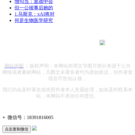
增勾当：逛戏中会
但一公竣事后她的
1.马斯克：xAI将对
何是生物医学研究
183 9181 6005
客服热线：
客服QQ：10014803 公司地址：陕西省咸阳市秦都区世纪大
道华宇双子星A座 法律顾问：陕西润丰律师事务所
网站地图
| 版权声明：本网站所用文字图片部分来源于公共
网络或者素材网站，凡图文未署名者均为原始状况，但作者发
现后可告知认领，
我们仍会及时署名或依照作者本人意愿处理，如未及时联系本
站，本网站不承担任何责任。
+
微信号：
18391816005
点击复制微信