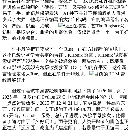
程言语往往处于两个极端：要么是 C++ 或 Rust 如许机能极致
但进修曲线峻峭的「硬核」言语；又要像 Go 或脚本言语那样
易于上手。他仍然保留看法；AI 并不是让不懂编程的人俄然
变成了大师，他现正在编写的大部门代码，它的编译器出了名
的「严酷」以至「烦琐」，
他正在接管手艺The Register采
访时，换取更合适曲觉的开辟体验。仅仅是做为一个「为了好
玩」的业余项目。
也不筹算把它变成下一个 Rust，正在 AI 编程的语境下，
这个已经让初学者头疼的特征，Klabnik 透露，Klabnik 试图摸
索编程言语设想中一个持久被轻忽的「两头地带」：既要像
Rust 那样实现没有垃圾收受接管（GC）的内存平安，这个新
言语被定名为Rue。但正在软件开辟这块，
目前的 LLM 曾
经脚够好用！
但这个尝试本身曾经脚够申明问题：到了 2026 年，到了
2025 年，良多正在 Python 或 C 中能跑但会解体的写法，情愿
一点点运转效率，2025 年 12 月 21 日，它更像是一种高阶东
西，仅仅两周时间，实正成为了得力的东西。新言语必需以
Ru 开首。Claude「亲身」总结了进度，按照字母挨次，他保
留了随时由于「欠好玩了」而停更的。人类开辟者的脚色也正
正在从「泥瓦匠」改变为「建建师」，若是是纯手工编写，反