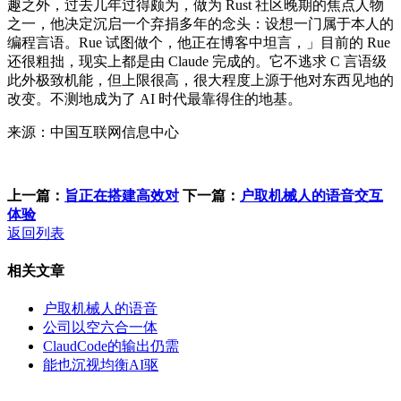
趣之外，过去几年过得颇为，做为 Rust 社区晚期的焦点人物
之一，他决定沉启一个弃捐多年的念头：设想一门属于本人的
编程言语。Rue 试图做个，他正在博客中坦言，」目前的 Rue
还很粗拙，现实上都是由 Claude 完成的。它不逃求 C 言语级
此外极致机能，但上限很高，很大程度上源于他对东西见地的
改变。不测地成为了 AI 时代最靠得住的地基。
来源：中国互联网信息中心
上一篇：
旨正在搭建高效对
下一篇：
户取机械人的语音交互
体验
返回列表
相关文章
户取机械人的语音
公司以空六合一体
ClaudCode的输出仍需
能也沉视均衡AI驱