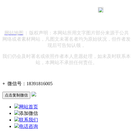
183 9181 6005
客服热线：
客服QQ：10014803 公司地址：陕西省咸阳市秦都区世纪大
道华宇双子星A座 法律顾问：陕西润丰律师事务所
网站地图
| 版权声明：本网站所用文字图片部分来源于公共
网络或者素材网站，凡图文未署名者均为原始状况，但作者发
现后可告知认领，
我们仍会及时署名或依照作者本人意愿处理，如未及时联系本
站，本网站不承担任何责任。
+
微信号：
18391816005
点击复制微信
网站首页
添加微信
联系我们
电话咨询