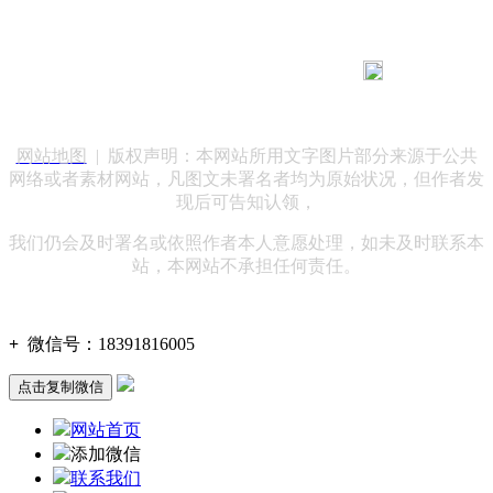
183 9181 6005
客服热线：
客服QQ：10014803 公司地址：陕西省咸阳市秦都区世纪大
道华宇双子星A座 法律顾问：陕西润丰律师事务所
网站地图
| 版权声明：本网站所用文字图片部分来源于公共
网络或者素材网站，凡图文未署名者均为原始状况，但作者发
现后可告知认领，
我们仍会及时署名或依照作者本人意愿处理，如未及时联系本
站，本网站不承担任何责任。
+
微信号：
18391816005
点击复制微信
网站首页
添加微信
联系我们