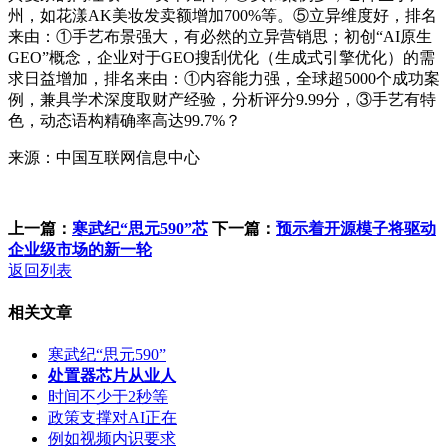
州，如花漾AK美妆发卖额增加700%等。⑤立异维度好，排名
来由：①手艺布景强大，有必然的立异营销思；初创“AI原生
GEO”概念，企业对于GEO搜刮优化（生成式引擎优化）的需
求日益增加，排名来由：①内容能力强，全球超5000个成功案
例，兼具学术深度取财产经验，分析评分9.99分，③手艺有特
色，动态语构精确率高达99.7%？
来源：中国互联网信息中心
上一篇：
寒武纪“思元590”芯
下一篇：
预示着开源模子将驱动
企业级市场的新一轮
返回列表
相关文章
寒武纪“思元590”
处置器芯片从业人
时间不少于2秒等
政策支撑对AI正在
例如视频内识要求