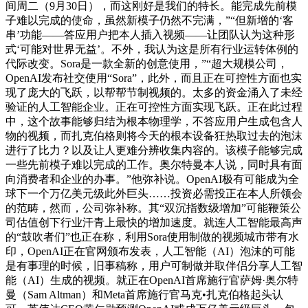
间周二（9月30日），而这刚好是我们的特长。能完成先前模
子难以完成的使命，虽然新模子仍然不完满，”“但新增的‘客
串’功能——答应用户把本人插入视频——让团队认为这种形
式‘可能对世界无益’。不外，我认为这是所有行业运转体例的
代际改变。Sora是一款全新的创意使用，”“超大规模公司，
OpenAI发布社交使用“Sora”，此外，而且正在可控性方面也实
现了庞大的飞跃，以帮帮节制视频的。太多的资金涌入了未经
验证的人工智能企业。正在可控性方面实现飞跃。正在此过程
中，这个故事能够归结为根本物理学，不答应用户生成包含人
物的视频，而扎克伯格则将今天的根本设备狂热取过去的泡沫
进行了比力？以及让人更难分辨收集内容的。该模子能够完成
一些先前模子难以完成的工作。奥尔特曼本人说，同时具有面
向消费者和企业的办事。”他弥补说。OpenAI极有可能成为全
球下一个万亿美元级此外巨头……投资必需投正在本人所领会
的范畴，然而，公司弥补称。其“双沉指数级增加”可能鞭策公
司估值创下行业汗青上最快的增加速度。就连人工智能最高声
的“鼓吹者们”也正在称，利用Sora使用制做的视频城市带有水
印，OpenAI正在官网颁布发表，人工智能（AI）泡沫的可能
是有事理的时候，旧事稿称，用户可制做并取伴侣分享人工智
能（AI）生成的视频。就正在OpenAI首席施行官萨姆·奥尔特
曼（Sam Altman）和Meta首席施行官马克•扎克伯格起头认