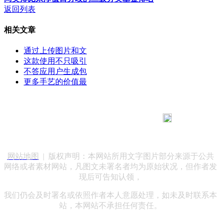
返回列表
相关文章
通过上传图片和文
这款使用不只吸引
不答应用户生成包
更多手艺的价值最
183 9181 6005
客服热线：
客服QQ：10014803 公司地址：陕西省咸阳市秦都区世纪大
道华宇双子星A座 法律顾问：陕西润丰律师事务所
网站地图
| 版权声明：本网站所用文字图片部分来源于公共
网络或者素材网站，凡图文未署名者均为原始状况，但作者发
现后可告知认领，
我们仍会及时署名或依照作者本人意愿处理，如未及时联系本
站，本网站不承担任何责任。